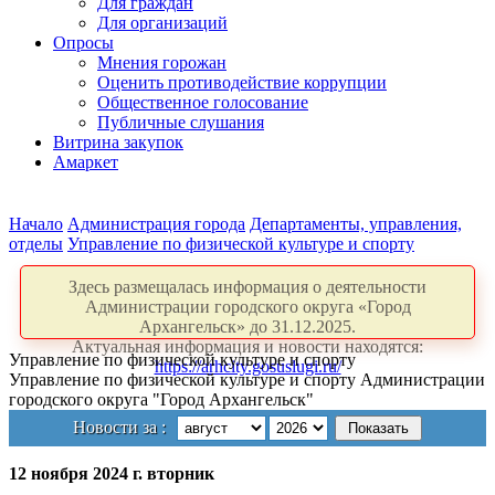
Для граждан
Для организаций
Опросы
Мнения горожан
Оценить противодействие коррупции
Общественное голосование
Публичные слушания
Витрина закупок
Амаркет
Начало
Администрация города
Департаменты, управления,
отделы
Управление по физической культуре и спорту
Здесь размещалась информация о деятельности
Администрации городского округа «Город
Архангельск» до 31.12.2025.
Актуальная информация и новости находятся:
Управление по физической культуре и спорту
https://arhcity.gosuslugi.ru/
Управление по физической культуре и спорту Администрации
городского округа "Город Архангельск"
Новости за :
12 ноября 2024 г. вторник