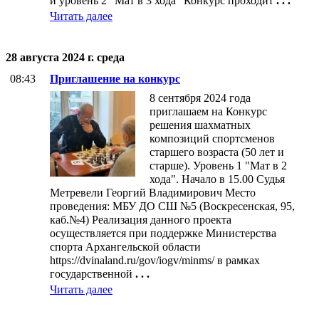
и уровень 2 "Мат в 3 хода" Конкурс проходит
. . .
Читать далее
28 августа 2024 г. среда
08:43
Приглашение на конкурс
8 сентября 2024 года
приглашаем на Конкурс
решения шахматных
композиций спортсменов
старшего возраста (50 лет и
старше). Уровень 1 "Мат в 2
хода". Начало в 15.00 Судья
Метревели Георгий Владимирович Место
проведения: МБУ ДО СШ №5 (Воскресенская, 95,
каб.№4) Реализация данного проекта
осуществляется при поддержке Министерства
спорта Архангельской области
https://dvinaland.ru/gov/iogv/minms/ в рамках
государственной
. . .
Читать далее