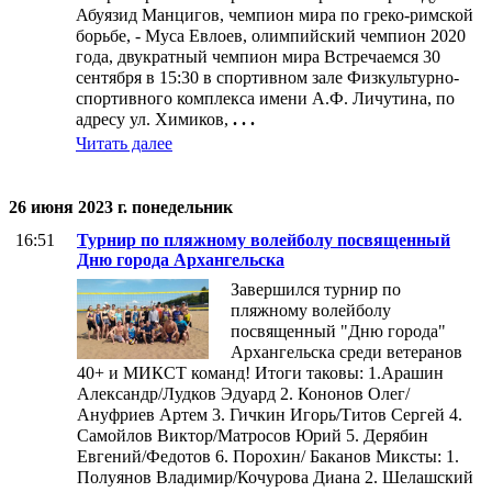
Абуязид Манцигов, чемпион мира по греко-римской
борьбе, - Муса Евлоев, олимпийский чемпион 2020
года, двукратный чемпион мира Встречаемся 30
сентября в 15:30 в спортивном зале Физкультурно-
спортивного комплекса имени А.Ф. Личутина, по
адресу ул. Химиков,
. . .
Читать далее
26 июня 2023 г. понедельник
16:51
Турнир по пляжному волейболу посвященный
Дню города Архангельска
Завершился турнир по
пляжному волейболу
посвященный "Дню города"
Архангельска среди ветеранов
40+ и МИКСТ команд! Итоги таковы: 1.Арашин
Александр/Лудков Эдуард 2. Кононов Олег/
Ануфриев Артем 3. Гичкин Игорь/Титов Сергей 4.
Самойлов Виктор/Матросов Юрий 5. Дерябин
Евгений/Федотов 6. Порохин/ Баканов Миксты: 1.
Полуянов Владимир/Кочурова Диана 2. Шелашский