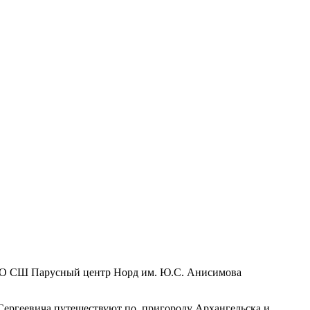
О СШ Парусный центр Норд им. Ю.С. Анисимова
Сергеевича путешествуют по пригороду Архангельска и