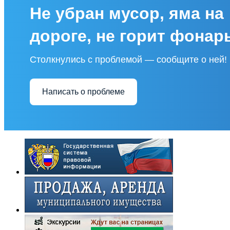
Не убран мусор, яма на
дороге, не горит фонар
Столкнулись с проблемой — сообщите о ней!
Написать о проблеме