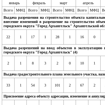
январь
февраль
март
апрель
Всего
МФЦ
Всего
МФЦ
Всего
МФЦ
Всего
МФЦ
В
Выдача разрешения на строительство объекта капитально
внесение изменений в разрешение на строительство объе
городского округа "Город Архангельск" Архангельской обл
22
1
17
1
28
1
16
0
Выдача разрешений на ввод объектов в эксплуатацию п
городского округа "Город Архангельск" (4)
2
1
8
3
2
0
10
1
Выдача градостроительного плана земельного участка, нах
33
1
54
3
101
2
67
2
Присвоение адреса объекту адресации,
изменение и аннулир