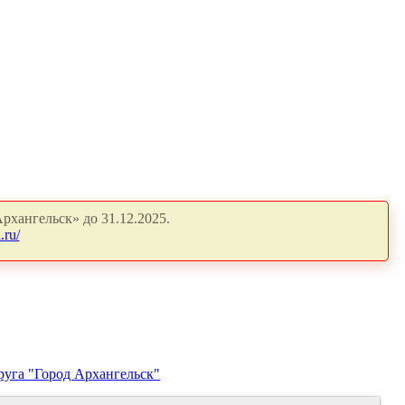
рхангельск» до 31.12.2025.
.ru/
руга "Город Архангельск"