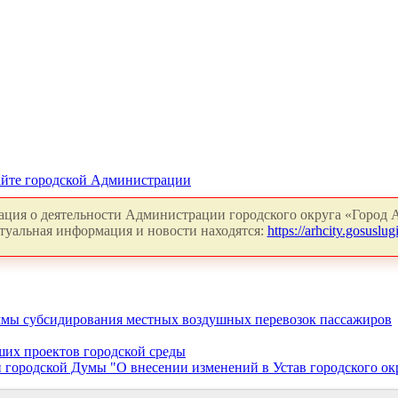
айте городской Администрации
ция о деятельности Администрации городского округа «Город А
туальная информация и новости находятся:
https://arhcity.gosuslugi
ммы субсидирования местных воздушных перевозок пассажиров
ших проектов городской среды
городской Думы "О внесении изменений в Устав городского ок