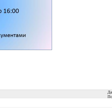
Да
По