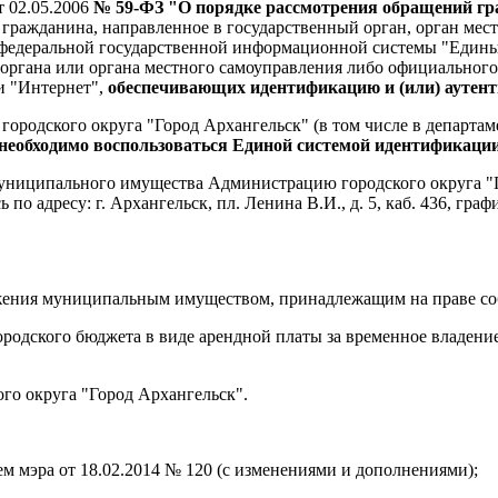
т 02.05.2006
№ 59-ФЗ "О порядке рассмотрения обращений г
е гражданина, направленное в государственный орган, орган ме
м федеральной государственной информационной системы "Един
ргана или органа местного самоуправления либо официального 
и "Интернет",
обеспечивающих идентификацию и (или) аутен
городского округа "Город Архангельск" (в том числе в департ
необходимо воспользоваться Единой системой идентификаци
муниципального имущества Администрацию городского округа "
о адресу: г. Архангельск, пл. Ленина В.И., д. 5, каб. 436, гра
жения муниципальным имуществом, принадлежащим на праве соб
городского бюджета в виде арендной платы за временное владе
го округа "Город Архангельск".
 мэра от 18.02.2014 № 120 (с изменениями и дополнениями);