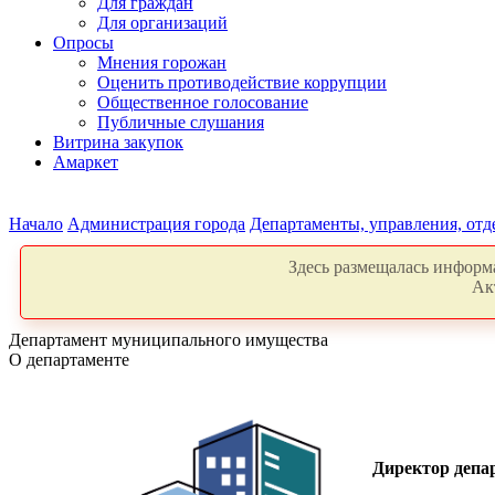
Для граждан
Для организаций
Опросы
Мнения горожан
Оценить противодействие коррупции
Общественное голосование
Публичные слушания
Витрина закупок
Амаркет
Начало
Администрация города
Департаменты, управления, от
Здесь размещалась информа
Ак
Департамент муниципального имущества
О департаменте
Директор депар