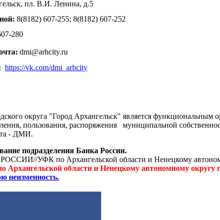
гельск, пл. В.И. Ленина, д.5
ной:
8(8182) 607-255; 8(8182) 607-252
 607-280
очта:
dmi@arhcity.ru
:
https://vk.com/dmi_arhcity
ского округа "Город Архангельск" является функциональным 
ления, пользования, распоряжения
муниципальной собственнос
та - ДМИ.
ование подразделения Банка России.
ИИ//УФК по Архангельской области и Ненецкому автономно
 Архангельской области и Ненецкому автономному округу г.
ю неизменность.