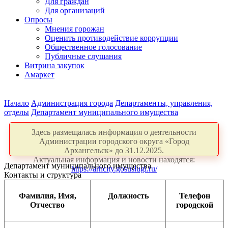
Для граждан
Для организаций
Опросы
Мнения горожан
Оценить противодействие коррупции
Общественное голосование
Публичные слушания
Витрина закупок
Амаркет
Начало
Администрация города
Департаменты, управления,
отделы
Департамент муниципального имущества
Здесь размещалась информация о деятельности
Администрации городского округа «Город
Архангельск» до 31.12.2025.
Актуальная информация и новости находятся:
Департамент муниципального имущества
https://arhcity.gosuslugi.ru/
Контакты и структура
Фамилия, Имя,
Должность
Телефон
Отчество
городской