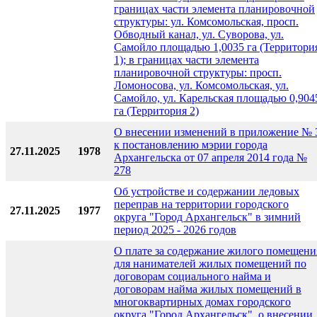
границах части элемента планировочной
структуры: ул. Комсомольская, просп.
Обводный канал, ул. Суворова, ул.
Самойло площадью 1,0035 га (Территори
1); в границах части элемента
планировочной структуры: просп.
Ломоносова, ул. Комсомольская, ул.
Самойло, ул. Карельская площадью 0,904
га (Территория 2)
О внесении изменений в приложение № 
к постановлению мэрии города
27.11.2025
1978
Архангельска от 07 апреля 2014 года №
278
Об устройстве и содержании ледовых
переправ на территории городского
27.11.2025
1977
округа "Город Архангельск" в зимний
период 2025 - 2026 годов
О плате за содержание жилого помещени
для нанимателей жилых помещений по
договорам социального найма и
договорам найма жилых помещений в
многоквартирных домах городского
округа "Город Архангельск", о внесении