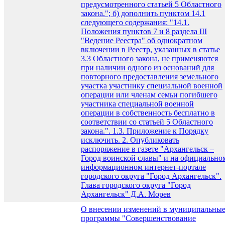
предусмотренного статьей 5 Областного
закона."; б) дополнить пунктом 14.1
следующего содержания: "14.1.
Положения пунктов 7 и 8 раздела III
"Ведение Реестра" об однократном
включении в Реестр, указанных в статье
3.3 Областного закона, не применяются
при наличии одного из оснований для
повторного предоставления земельного
участка участнику специальной военной
операции или членам семьи погибшего
участника специальной военной
операции в собственность бесплатно в
соответствии со статьей 5 Областного
закона.". 1.3. Приложение к Порядку
исключить. 2. Опубликовать
распоряжение в газете "Архангельск –
Город воинской славы" и на официально
информационном интернет-портале
городского округа "Город Архангельск".
Глава городского округа "Город
Архангельск" Д.А. Морев
О внесении изменений в муниципальны
программы "Совершенствование