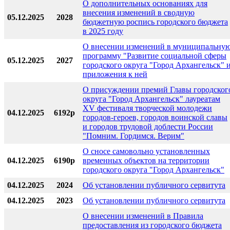
О дополнительных основаниях для
внесения изменений в сводную
05.12.2025
2028
бюджетную роспись городского бюджета
в 2025 году
О внесении изменений в муниципальну
программу "Развитие социальной сферы
05.12.2025
2027
городского округа "Город Архангельск" 
приложения к ней
О присуждении премий Главы городског
округа "Город Архангельск" лауреатам
XV фестиваля творческой молодежи
04.12.2025
6192р
городов-героев, городов воинской славы
и городов трудовой доблести России
"Помним. Гордимся. Верим"
О сносе самовольно установленных
04.12.2025
6190р
временных объектов на территории
городского округа "Город Архангельск"
04.12.2025
2024
Об установлении публичного сервитута
04.12.2025
2023
Об установлении публичного сервитута
О внесении изменений в Правила
предоставления из городского бюджета