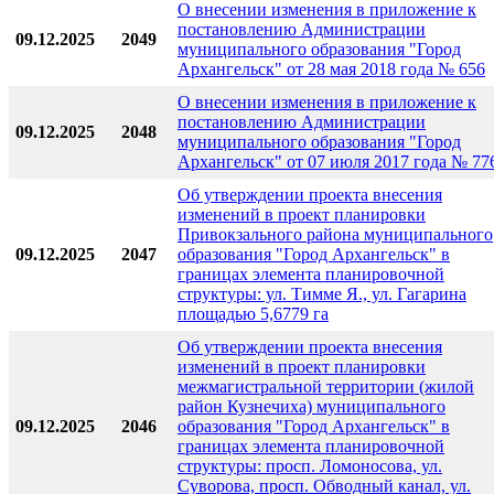
О внесении изменения в приложение к
постановлению Администрации
09.12.2025
2049
муниципального образования "Город
Архангельск" от 28 мая 2018 года № 656
О внесении изменения в приложение к
постановлению Администрации
09.12.2025
2048
муниципального образования "Город
Архангельск" от 07 июля 2017 года № 77
Об утверждении проекта внесения
изменений в проект планировки
Привокзального района муниципального
09.12.2025
2047
образования "Город Архангельск" в
границах элемента планировочной
структуры: ул. Тимме Я., ул. Гагарина
площадью 5,6779 га
Об утверждении проекта внесения
изменений в проект планировки
межмагистральной территории (жилой
район Кузнечиха) муниципального
09.12.2025
2046
образования "Город Архангельск" в
границах элемента планировочной
структуры: просп. Ломоносова, ул.
Суворова, просп. Обводный канал, ул.