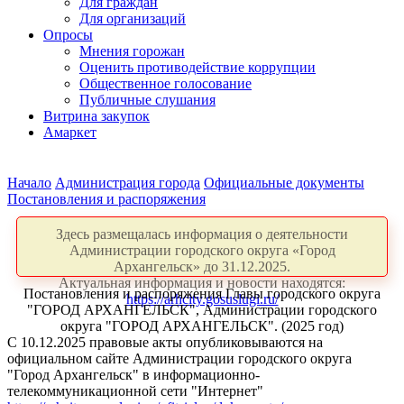
Для граждан
Для организаций
Опросы
Мнения горожан
Оценить противодействие коррупции
Общественное голосование
Публичные слушания
Витрина закупок
Амаркет
Начало
Администрация города
Официальные документы
Постановления и распоряжения
Здесь размещалась информация о деятельности
Администрации городского округа «Город
Архангельск» до 31.12.2025.
Актуальная информация и новости находятся:
Постановления и распоряжения Главы городского округа
https://arhcity.gosuslugi.ru/
"ГОРОД АРХАНГЕЛЬСК", Администрации городского
округа "ГОРОД АРХАНГЕЛЬСК". (2025 год)
С 10.12.2025 правовые акты опубликовываются на
официальном сайте Администрации городского округа
"Город Архангельск" в информационно-
телекоммуникационной сети "Интернет"