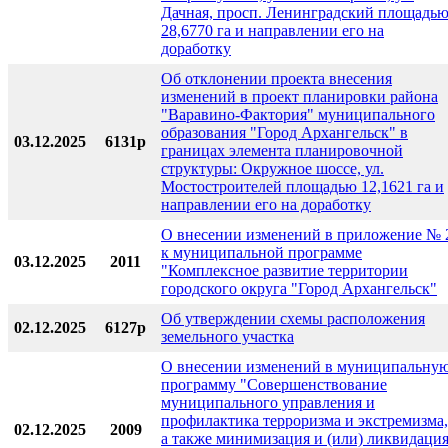
Дачная, просп. Ленинградский площадь
28,6770 га и направлении его на
доработку
Об отклонении проекта внесения
изменений в проект планировки района
"Варавино-Фактория" муниципального
образования "Город Архангельск" в
03.12.2025
6131р
границах элемента планировочной
структуры: Окружное шоссе, ул.
Мостостроителей площадью 12,1621 га и
направлении его на доработку
О внесении изменений в приложение № 
к муниципальной программе
03.12.2025
2011
"Комплексное развитие территории
городского округа "Город Архангельск"
Об утверждении схемы расположения
02.12.2025
6127р
земельного участка
О внесении изменений в муниципальну
программу "Совершенствование
муниципального управления и
профилактика терроризма и экстремизма,
02.12.2025
2009
а также минимизация и (или) ликвидаци