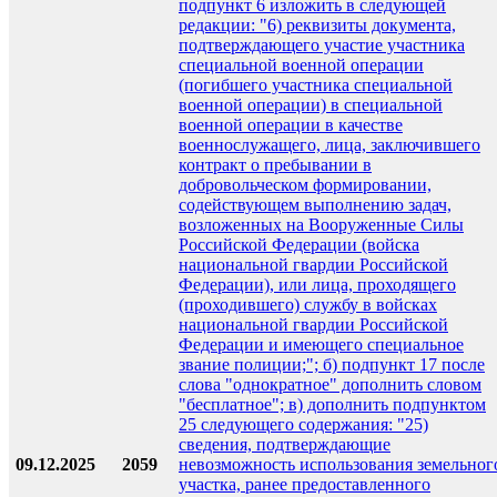
подпункт 6 изложить в следующей
редакции: "6) реквизиты документа,
подтверждающего участие участника
специальной военной операции
(погибшего участника специальной
военной операции) в специальной
военной операции в качестве
военнослужащего, лица, заключившего
контракт о пребывании в
добровольческом формировании,
содействующем выполнению задач,
возложенных на Вооруженные Силы
Российской Федерации (войска
национальной гвардии Российской
Федерации), или лица, проходящего
(проходившего) службу в войсках
национальной гвардии Российской
Федерации и имеющего специальное
звание полиции;"; б) подпункт 17 после
слова "однократное" дополнить словом
"бесплатное"; в) дополнить подпунктом
25 следующего содержания: "25)
сведения, подтверждающие
09.12.2025
2059
невозможность использования земельног
участка, ранее предоставленного