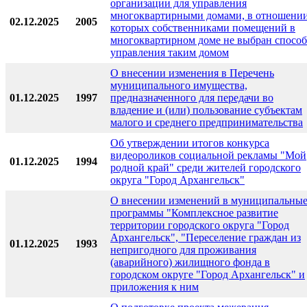
организации для управления
многоквартирными домами, в отношени
02.12.2025
2005
которых собственниками помещений в
многоквартирном доме не выбран способ
управления таким домом
О внесении изменения в Перечень
муниципального имущества,
01.12.2025
1997
предназначенного для передачи во
владение и (или) пользование субъектам
малого и среднего предпринимательства
Об утверждении итогов конкурса
видеороликов социальной рекламы "Мой
01.12.2025
1994
родной край" среди жителей городского
округа "Город Архангельск"
О внесении изменений в муниципальны
программы "Комплексное развитие
территории городского округа "Город
Архангельск", "Переселение граждан из
01.12.2025
1993
непригодного для проживания
(аварийного) жилищного фонда в
городском округе "Город Архангельск" и
приложения к ним