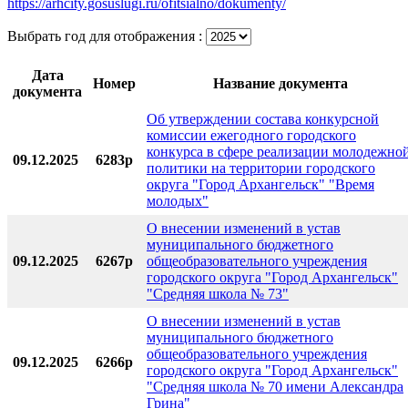
https://arhcity.gosuslugi.ru/ofitsialno/dokumenty/
Выбрать год для отображения :
Дата
Номер
Название документа
документа
Об утверждении состава конкурсной
комиссии ежегодного городского
конкурса в сфере реализации молодежно
09.12.2025
6283р
политики на территории городского
округа "Город Архангельск" "Время
молодых"
О внесении изменений в устав
муниципального бюджетного
09.12.2025
6267р
общеобразовательного учреждения
городского округа "Город Архангельск"
"Средняя школа № 73"
О внесении изменений в устав
муниципального бюджетного
общеобразовательного учреждения
09.12.2025
6266р
городского округа "Город Архангельск"
"Средняя школа № 70 имени Александра
Грина"