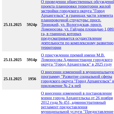
О проведении общественных обсуждени
проекта планировки территории жилой
застройки городского округа "Город
Архангельск" в границах части элемента
планировочной структуры: просп.
25.11.2025
5924р
Троицкий, ул. Вологодская, просп.
Ломоносова, ул. Гайдара площадью 1,089
га, в границах которых
предусматривается осуществление
деятельности по комплексному развитию
территории
О присуждении премий имени М.В.
25.11.2025
5914р
Ломоносова Администрации городского
округа "Город Архангельск" в 2025 году
О внесении изменений в муниципальну
программу "Развитие социальной сферы
25.11.2025
1956
городского округа "Город Архангельск" 
приложение № 2 к ней
О внесении изменений в постановление
мэрии города Архангельска от 26 ноября
2012 года № 451, административный
регламент предоставления
муниципальной услуги "Предоставление