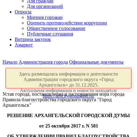
Для граждан
Для организаций
Опросы
Мнения горожан
Оценить противодействие коррупции
Общественное голосование
Публичные слушания
Витрина закупок
Амаркет
Начало
Администрация города
Официальные документы
Здесь размещалась информация о деятельности
Администрации городского округа «Город
Архангельск» до 31.12.2025.
Актуальная информация и новости находятся:
Устав города, постановления и распоряжения мэра города
https://arhcity.gosuslugi.ru/
Правила благоустройства городского округа "Город
Архангельск"
РЕШЕНИЕ АРХАНГЕЛЬСКОЙ ГОРОДСКОЙ ДУМЫ
от 25 октября 2017 г. N 581
ОБ УТВЕРЖДЕНИИ ПРАВИЛ БЛАГОУСТРОЙСТВА