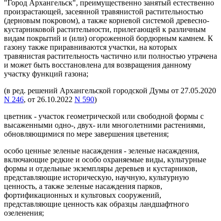
"Город Архангельск", преимущественно занятый естественно
произрастающей, засеянной травянистой растительностью
(дерновым покровом), а также корневой системой древесно-
кустарниковой растительности, прилегающей к различным
видам покрытий и (или) огороженной бордюрным камнем. К
газону также приравниваются участки, на которых
травянистая растительность частично или полностью утрачена
и может быть восстановлена для возвращения данному
участку функций газона;
(в ред. решений Архангельской городской Думы от 27.05.2020
N 246
, от 26.10.2022
N 590
)
цветник - участок геометрической или свободной формы с
высаженными одно-, двух- или многолетними растениями,
обновляющимися по мере завершения цветения;
особо ценные зеленые насаждения - зеленые насаждения,
включающие редкие и особо охраняемые виды, культурные
формы и отдельные экземпляры деревьев и кустарников,
представляющие историческую, научную, культурную
ценность, а также зеленые насаждения парков,
фортификационных и культовых сооружений,
представляющие ценность как образцы ландшафтного
озеленения;