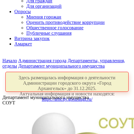
Для граждан
Для организаций
Опросы
Мнения горожан
Оценить противодействие коррупции
Общественное голосование
Публичные слушания
Витрина закупок
Амаркет
Начало
Администрация города
Департаменты, управления,
отделы
Департамент муниципального имущества
Здесь размещалась информация о деятельности
Администрации городского округа «Город
Архангельск» до 31.12.2025.
Актуальная информация и новости находятся:
Департамент муниципального имущества
https://arhcity.gosuslugi.ru/
СОУТ