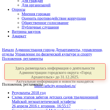
Для граждан
Для организаций
Опросы
Мнения горожан
Оценить противодействие коррупции
Общественное голосование
Публичные слушания
Витрина закупок
Амаркет
Начало
Администрация города
Департаменты, управления,
отделы
Управление по физической культуре и спорту
Положения, регламенты
Здесь размещалась информация о деятельности
Администрации городского округа «Город
Архангельск» до 31.12.2025.
Актуальная информация и новости находятся:
Положения, регламенты
https://arhcity.gosuslugi.ru/
Результаты 2018 год
Схема этапов забегов детских садов традиционной
Майской легкоатлетической эстафеты
26 апреля 2016 г. вторник, 16:55:17