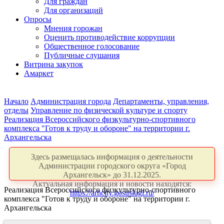
Для граждан
Для организаций
Опросы
Мнения горожан
Оценить противодействие коррупции
Общественное голосование
Публичные слушания
Витрина закупок
Амаркет
Начало
Администрация города
Департаменты, управления,
отделы
Управление по физической культуре и спорту
Реализация Всероссийского физкультурно-спортивного
комплекса "Готов к труду и обороне" на территории г.
Архангельска
Здесь размещалась информация о деятельности
Администрации городского округа «Город
Архангельск» до 31.12.2025.
Актуальная информация и новости находятся:
Реализация Всероссийского физкультурно-спортивного
https://arhcity.gosuslugi.ru/
комплекса "Готов к труду и обороне" на территории г.
Архангельска