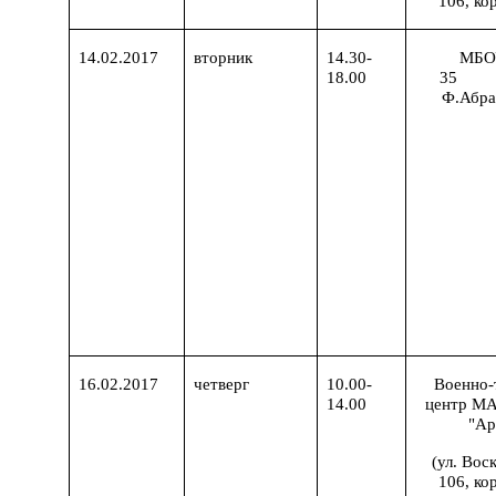
106, кор
14.02.2017
вторник
14.30-
МБО
18.00
35
Ф.Абра
16.02.2017
четверг
10.00-
Военно-
14.00
центр М
"Ар
(ул. Вос
106, кор