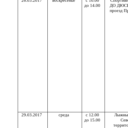
26.03.2017
воскресенье
с 10.00
Спортив
до 14.00
ДО ДЮСШ
проезд Пр
29.03.2017
среда
с 12.00
Лыжны
до 15.00
Сев
террит