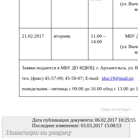
(ул. Выч
к
21.02.2017
вторник
11.00 –
МБУ 
14.00
(ул. Выч
к
Заявки подаются в МБУ ДО ИДЮЦ: г. Архангельск, ул. Вы
тел. (факс) 45-57-09; 45-50-07; Е-
mail
:
iduc
19@
mail
.
ru
;
понедельник - пятница с 09.00 до 16.00 обед с 13.00 до 
Скоро что то будет...
Дата публикации документа: 06.02.2017 10:25:55
Последнее изменение: 03.03.2017 15:08:53
Навигация по разделу