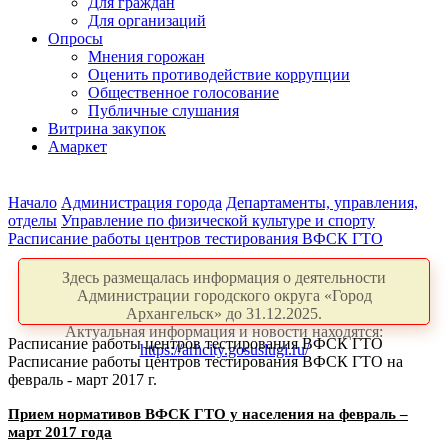
Для граждан
Для организаций
Опросы
Мнения горожан
Оценить противодействие коррупции
Общественное голосование
Публичные слушания
Витрина закупок
Амаркет
Начало
Администрация города
Департаменты, управления,
отделы
Управление по физической культуре и спорту
Расписание работы центров тестирования ВФСК ГТО
Здесь размещалась информация о деятельности
Администрации городского округа «Город
Архангельск» до 31.12.2025.
Актуальная информация и новости находятся:
Расписание работы центров тестирования ВФСК ГТО
https://arhcity.gosuslugi.ru/
Расписание работы центров тестирования ВФСК ГТО на
февраль - март 2017 г.
Прием нормативов ВФСК ГТО у населения на февраль –
март
2017 года