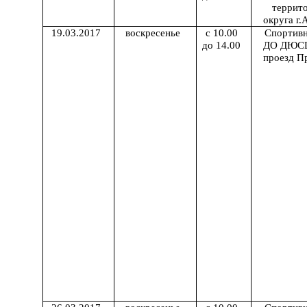
террит
округа г.
19.03.2017
воскресенье
с 10.00
Спортив
до 14.00
ДО ДЮСШ
проезд Пр