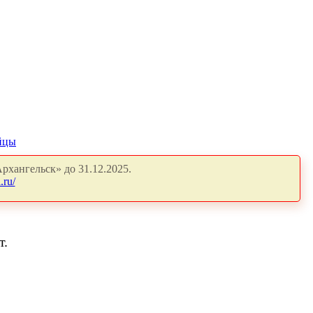
йцы
рхангельск» до 31.12.2025.
.ru/
т.