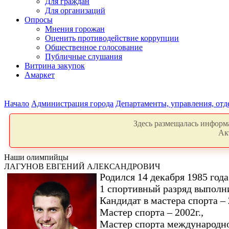
Для граждан
Для организаций
Опросы
Мнения горожан
Оценить противодействие коррупции
Общественное голосование
Публичные слушания
Витрина закупок
Амаркет
Начало
Администрация города
Департаменты, управления, от
Здесь размещалась информа
Ак
Наши олимпийцы
ЛАГУНОВ ЕВГЕНИЙ АЛЕКСАНДРОВИЧ
Родился 14 декабря 1985 года
1 спортивный разряд выполни
Кандидат в мастера спорта – 
Мастер спорта – 2002г.,
Мастер спорта международног