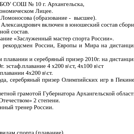
 в МБОУ СОШ №
10 г
. Архангельска,
кономическом Лицее.
.Ломоносова (образование -
высшее).
й Александрович включен в юношеский состав сбор
вной состав.
вание «Заслуженный мастер спорта России».
екордсмен России, Европы и Мира на дистанци
ом плавании и серебряный призер 2010г. на дистанци
. эстаф.плавание 4 х200 в\ст, 4х100 в\ст
плавании 4х200 в\ст.
 серебряный призер Олимпийских игр в Пекине 
етной грамотой Губернатора Архангельской област
Отечеством» 2 степени.
ный тренер России.
видам спорта (плавание)