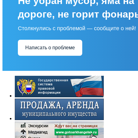
Не убран мусор, яма на
дороге, не горит фонар
Столкнулись с проблемой — сообщите о ней!
Написать о проблеме