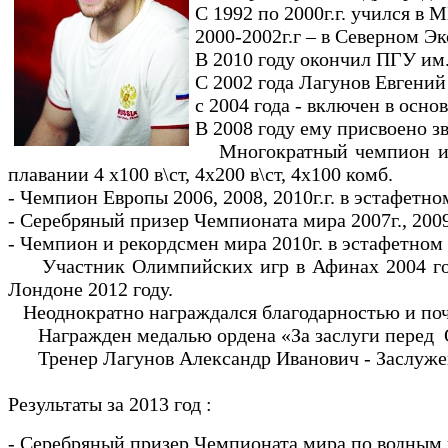
С 1992 по 2000г.г. учился
2000-2002г.г – в Северном Э
В 2010 году окончил ПГУ им
С 2002 года Лагунов Евгени
с 2004 года - включен в осно
В 2008 году ему присвоено з
Многократный чемпион и р
плавании 4 х100 в\ст, 4х200 в\ст, 4х100 комб.
- Чемпион Европы 2006, 2008, 2010г.г. в эстафетн
- Серебряный призер Чемпионата мира 2007г., 2009г
- Чемпион и рекордсмен мира 2010г. в эстафетном 
Участник Олимпийских игр в Афинах 2004 года,
Лондоне 2012 году.
Неоднократно награждался благодарностью и поч
Награжден медалью ордена «За заслуги перед
Тренер Лагунов Александр Иванович - Заслужен
Результаты за 2013 год :
- Серебряный призер Чемпионата мира по водным 