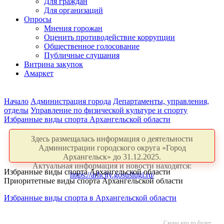
Для граждан
Для организаций
Опросы
Мнения горожан
Оценить противодействие коррупции
Общественное голосование
Публичные слушания
Витрина закупок
Амаркет
Начало
Администрация города
Департаменты, управления,
отделы
Управление по физической культуре и спорту
Избранные виды спорта Архангельской области
Здесь размещалась информация о деятельности
Администрации городского округа «Город
Архангельск» до 31.12.2025.
Актуальная информация и новости находятся:
Избранные виды спорта Архангельской области
https://arhcity.gosuslugi.ru/
Приоритетные виды спорта Архангельской области
Избранные виды спорта в Архангельской области
Скоро что то будет...