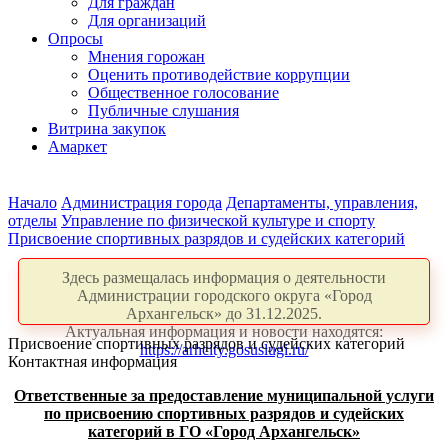
Для граждан
Для организаций
Опросы
Мнения горожан
Оценить противодействие коррупции
Общественное голосование
Публичные слушания
Витрина закупок
Амаркет
Начало
Администрация города
Департаменты, управления,
отделы
Управление по физической культуре и спорту
Присвоение спортивных разрядов и судейских категорий
Здесь размещалась информация о деятельности
Администрации городского округа «Город
Архангельск» до 31.12.2025.
Актуальная информация и новости находятся:
Присвоение спортивных разрядов и судейских категорий
https://arhcity.gosuslugi.ru/
Контактная информация
Ответственные за предоставление муниципальной услуги
по присвоению спортивных разрядов и судейских
категорий в ГО «Город Архангельск»