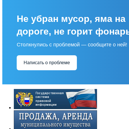
Не убран мусор, яма на
дороге, не горит фонар
Столкнулись с проблемой — сообщите о ней!
Написать о проблеме