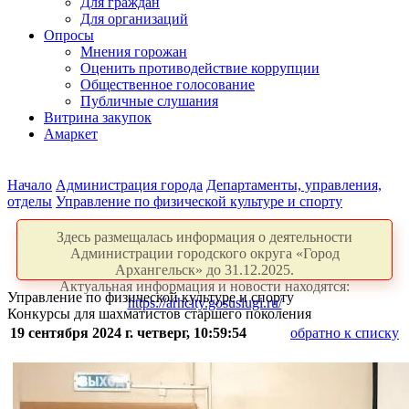
Для граждан
Для организаций
Опросы
Мнения горожан
Оценить противодействие коррупции
Общественное голосование
Публичные слушания
Витрина закупок
Амаркет
Начало
Администрация города
Департаменты, управления,
отделы
Управление по физической культуре и спорту
Здесь размещалась информация о деятельности
Администрации городского округа «Город
Архангельск» до 31.12.2025.
Актуальная информация и новости находятся:
Управление по физической культуре и спорту
https://arhcity.gosuslugi.ru/
Конкурсы для шахматистов старшего поколения
19 сентября 2024 г. четверг, 10:59:54
обратно к списку