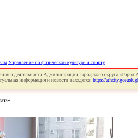
делы
Управление по физической культуре и спорту
ция о деятельности Администрации городского округа «Город А
туальная информация и новости находятся:
https://arhcity.gosuslugi
тата»