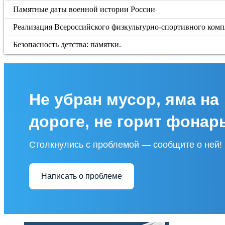
Памятные даты военной истории России
Реализация Всероссийского физкультурно-спортивного компл
Безопасность детства: памятки.
Не убран мусор, яма на
дороге, не горит фонар
Столкнулись с проблемой — сообщите о ней!
Написать о проблеме