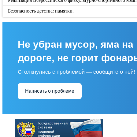
Реализация Всероссийского физкультурно-спортивного компл
Безопасность детства: памятки.
Не убран мусор, яма на
дороге, не горит фонар
Столкнулись с проблемой — сообщите о ней!
Написать о проблеме