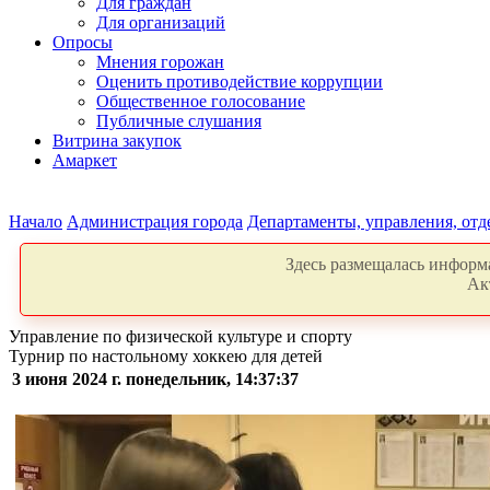
Для граждан
Для организаций
Опросы
Мнения горожан
Оценить противодействие коррупции
Общественное голосование
Публичные слушания
Витрина закупок
Амаркет
Начало
Администрация города
Департаменты, управления, от
Здесь размещалась информа
Ак
Управление по физической культуре и спорту
Турнир по настольному хоккею для детей
3 июня 2024 г. понедельник, 14:37:37