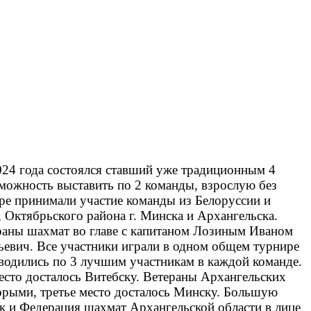
024 года состоялся ставший уже традиционным 4
можность выставить по 2 команды, взрослую без
ире принимали участие команды из Белоруссии и
 Октябрьского района г. Минска и Архангельска.
ераны шахмат во главе с капитаном Лозиным Иваном
евич. Все участники играли в одном общем турнире
водились по 3 лучшим участникам в каждой команде.
есто досталось Витебску. Ветераны Архангельских
торыми, третье место досталось Минску. Большую
к и Федерация шахмат Архангельской области в лице