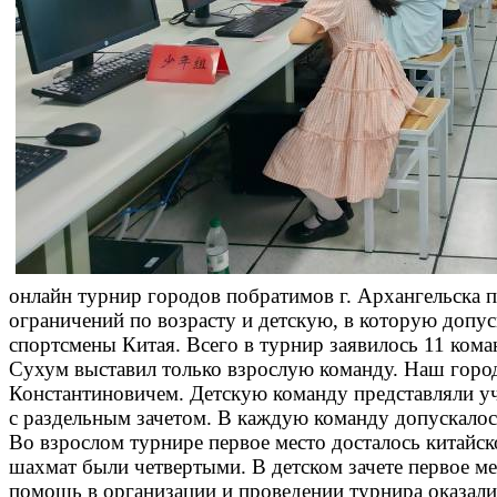
онлайн турнир городов побратимов г. Архангельска 
ограничений по возрасту и детскую, в которую допус
спортсмены Китая. Всего в турнир заявилось 11 кома
Сухум выставил только взрослую команду. Наш город
Константиновичем. Детскую команду представляли у
с раздельным зачетом. В каждую команду допускалос
Во взрослом турнире первое место досталось китайск
шахмат были четвертыми. В детском зачете первое м
помощь в организации и проведении турнира оказали