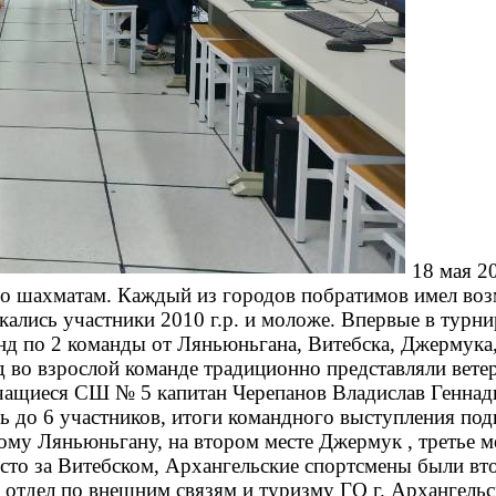
18 мая 2
по шахматам. Каждый из городов побратимов имел воз
кались участники 2010 г.р. и моложе. Впервые в турн
нд по 2 команды от Ляньюньгана, Витебска, Джермука,
 во взрослой команде традиционно представляли вет
чащиеся СШ № 5 капитан Черепанов Владислав Геннадь
ь до 6 участников, итоги командного выступления под
ому Ляньюньгану, на втором месте Джермук , третье м
есто за Витебском, Архангельские спортсмены были в
 отдел по внешним связям и туризму ГО г. Архангельс