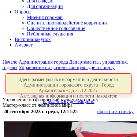
Для граждан
Для организаций
Опросы
Мнения горожан
Оценить противодействие коррупции
Общественное голосование
Публичные слушания
Витрина закупок
Амаркет
Начало
Администрация города
Департаменты, управления,
отделы
Управление по физической культуре и спорту
Здесь размещалась информация о деятельности
Администрации городского округа «Город
Архангельск» до 31.12.2025.
Актуальная информация и новости находятся:
Управление по физической культуре и спорту
https://arhcity.gosuslugi.ru/
Мастер-класс от чемпионов мира
20 сентября 2023 г. среда, 12:11:25
обратно к списку