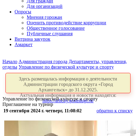
Для граждан
Для организаций
Опросы
Мнения горожан
Оценить противодействие коррупции
Общественное голосование
Публичные слушания
Витрина закупок
Амаркет
Начало
Администрация города
Департаменты, управления,
отделы
Управление по физической культуре и спорту
Здесь размещалась информация о деятельности
Администрации городского округа «Город
Архангельск» до 31.12.2025.
Актуальная информация и новости находятся:
Управление по физической культуре и спорту
https://arhcity.gosuslugi.ru/
Приглашение на турнир
19 сентября 2024 г. четверг, 11:08:02
обратно к списку