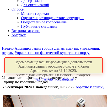
Для граждан
Для организаций
Опросы
Мнения горожан
Оценить противодействие коррупции
Общественное голосование
Публичные слушания
Витрина закупок
Амаркет
Начало
Администрация города
Департаменты, управления,
отделы
Управление по физической культуре и спорту
Здесь размещалась информация о деятельности
Администрации городского округа «Город
Архангельск» до 31.12.2025.
Актуальная информация и новости находятся:
Управление по физической культуре и спорту
https://arhcity.gosuslugi.ru/
Турнир по коротким нардам
23 сентября 2024 г. понедельник, 09:35:53
обратно к списку