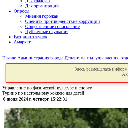
Для граждан
Для организаций
Опросы
Мнения горожан
Оценить противодействие коррупции
Общественное голосование
Публичные слушания
Витрина закупок
Амаркет
Начало
Администрация города
Департаменты, управления, от
Здесь размещалась информа
Ак
Управление по физической культуре и спорту
Турнир по настольному хоккею для детей
6 июня 2024 г. четверг, 15:22:31