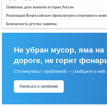
Памятные даты военной истории России
Реализация Всероссийского физкультурно-спортивного компл
Безопасность детства: памятки.
Не убран мусор, яма на
дороге, не горит фонар
Столкнулись с проблемой — сообщите о ней!
Написать о проблеме