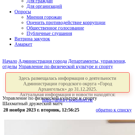
Для граждан
Для организаций
Опросы
Мнения горожан
Оценить противодействие коррупции
Общественное голосование
Публичные слушания
Витрина закупок
Амаркет
Начало
Администрация города
Департаменты, управления,
отделы
Управление по физической культуре и спорту
Здесь размещалась информация о деятельности
Администрации городского округа «Город
Архангельск» до 31.12.2025.
Актуальная информация и новости находятся:
Управление по физической культуре и спорту
https://arhcity.gosuslugi.ru/
Шахматный дружеский матч
28 ноября 2023 г. вторник, 12:56:25
обратно к списку