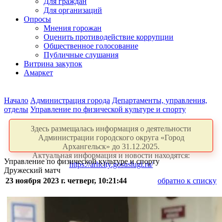
Для граждан
Для организаций
Опросы
Мнения горожан
Оценить противодействие коррупции
Общественное голосование
Публичные слушания
Витрина закупок
Амаркет
Начало
Администрация города
Департаменты, управления,
отделы
Управление по физической культуре и спорту
Здесь размещалась информация о деятельности
Администрации городского округа «Город
Архангельск» до 31.12.2025.
Актуальная информация и новости находятся:
Управление по физической культуре и спорту
https://arhcity.gosuslugi.ru/
Дружеский матч
23 ноября 2023 г. четверг, 10:21:44
обратно к списку