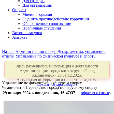
Для граждан
Для организаций
Опросы
Мнения горожан
Оценить противодействие коррупции
Общественное голосование
Публичные слушания
Витрина закупок
Амаркет
Начало
Администрация города
Департаменты, управления,
отделы
Управление по физической культуре и спорту
Здесь размещалась информация о деятельности
Администрации городского округа «Город
Архангельск» до 31.12.2025.
Актуальная информация и новости находятся:
Управление по физической культуре и спорту
https://arhcity.gosuslugi.ru/
Чемпионат и Первенство города по парусному спорту
29 января 2024 г. понедельник, 16:47:37
обратно к списку