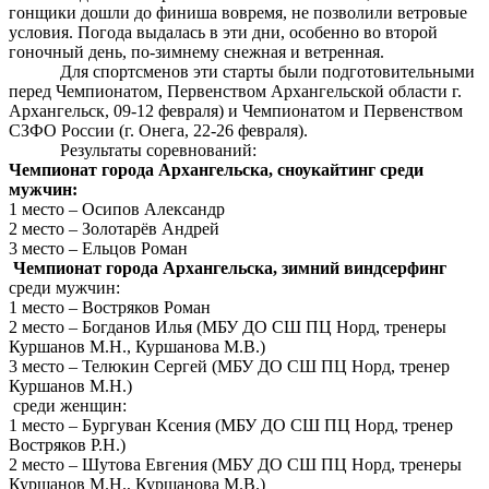
гонщики дошли до финиша вовремя, не позволили ветровые
условия. Погода выдалась в эти дни, особенно во второй
гоночный день, по-зимнему снежная и ветренная.
Для спортсменов эти старты были подготовительными
перед Чемпионатом, Первенством Архангельской области г.
Архангельск, 09-12 февраля) и Чемпионатом и Первенством
СЗФО России (г. Онега, 22-26 февраля).
Результаты соревнований:
Чемпионат города Архангельска, сноукайтинг среди
мужчин:
1 место – Осипов Александр
2 место – Золотарёв Андрей
3 место – Ельцов Роман
Чемпионат города Архангельска, зимний виндсерфинг
среди мужчин:
1 место – Востряков Роман
2 место – Богданов Илья (МБУ ДО СШ ПЦ Норд, тренеры
Куршанов М.Н., Куршанова М.В.)
3 место – Телюкин Сергей (МБУ ДО СШ ПЦ Норд, тренер
Куршанов М.Н.)
среди женщин:
1 место – Бургуван Ксения (МБУ ДО СШ ПЦ Норд, тренер
Востряков Р.Н.)
2 место – Шутова Евгения (МБУ ДО СШ ПЦ Норд, тренеры
Куршанов М.Н., Куршанова М.В.)