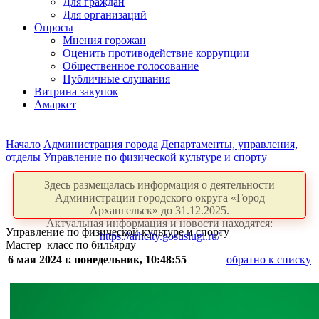
Для граждан
Для организаций
Опросы
Мнения горожан
Оценить противодействие коррупции
Общественное голосование
Публичные слушания
Витрина закупок
Амаркет
Начало
Администрация города
Департаменты, управления,
отделы
Управление по физической культуре и спорту
Здесь размещалась информация о деятельности
Администрации городского округа «Город
Архангельск» до 31.12.2025.
Актуальная информация и новости находятся:
Управление по физической культуре и спорту
https://arhcity.gosuslugi.ru/
Мастер‒класс по бильярду
6 мая 2024 г. понедельник, 10:48:55
обратно к списку