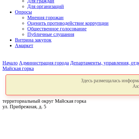
Для граждан
Для организаций
Опросы
Мнения горожан
Оценить противодействие коррупции
Общественное голосование
Публичные слушания
Витрина закупок
Амаркет
Начало
Администрация города
Департаменты, управления, от
Майская горка
Здесь размещалась информа
Ак
территориальный округ Майская горка
ул. Прибрежная, д. 5