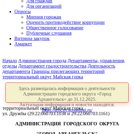
Для граждан
Для организаций
Опросы
Мнения горожан
Оценить противодействие коррупции
Общественное голосование
Публичные слушания
Витрина закупок
Амаркет
Начало
Администрация города
Департаменты, управления,
отделы
Департамент градостроительства
Деятельность
департамента
Границы прилегающих территорий
территориальный округ Майская горка
Здесь размещалась информация о деятельности
Администрации городского округа «Город
Архангельск» до 31.12.2025.
Актуальная информация и новости находятся:
территориальный округ Майская горка
https://arhcity.gosuslugi.ru/
ул. Дружбы (29:22:060703:1038 и 29:22:060703:1161)
АДМИНИСТРАЦИЯ
ГОРОДСКОГО
ОКРУГА
"ГОРОД
АРХАНГЕЛЬСК"