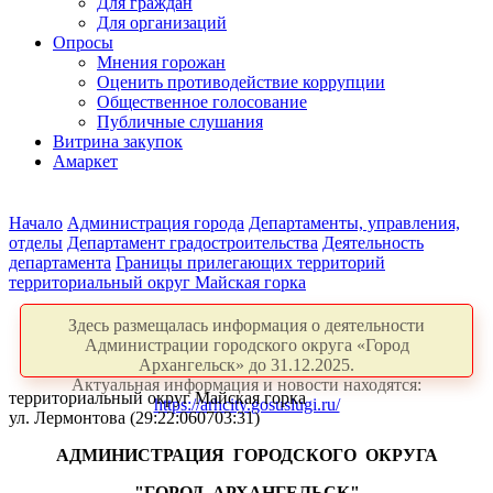
Для граждан
Для организаций
Опросы
Мнения горожан
Оценить противодействие коррупции
Общественное голосование
Публичные слушания
Витрина закупок
Амаркет
Начало
Администрация города
Департаменты, управления,
отделы
Департамент градостроительства
Деятельность
департамента
Границы прилегающих территорий
территориальный округ Майская горка
Здесь размещалась информация о деятельности
Администрации городского округа «Город
Архангельск» до 31.12.2025.
Актуальная информация и новости находятся:
территориальный округ Майская горка
https://arhcity.gosuslugi.ru/
ул. Лермонтова (29:22:060703:31)
АДМИНИСТРАЦИЯ
ГОРОДСКОГО
ОКРУГА
"ГОРОД
АРХАНГЕЛЬСК"