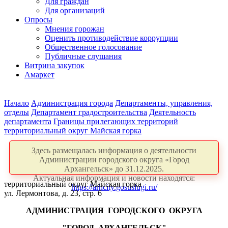
Для граждан
Для организаций
Опросы
Мнения горожан
Оценить противодействие коррупции
Общественное голосование
Публичные слушания
Витрина закупок
Амаркет
Начало
Администрация города
Департаменты, управления,
отделы
Департамент градостроительства
Деятельность
департамента
Границы прилегающих территорий
территориальный округ Майская горка
Здесь размещалась информация о деятельности
Администрации городского округа «Город
Архангельск» до 31.12.2025.
Актуальная информация и новости находятся:
территориальный округ Майская горка
https://arhcity.gosuslugi.ru/
ул. Лермонтова, д. 23, стр. 6
АДМИНИСТРАЦИЯ
ГОРОДСКОГО
ОКРУГА
"ГОРОД
АРХАНГЕЛЬСК"