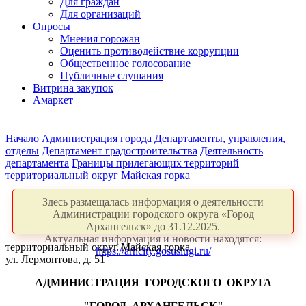
Для граждан
Для организаций
Опросы
Мнения горожан
Оценить противодействие коррупции
Общественное голосование
Публичные слушания
Витрина закупок
Амаркет
Начало
Администрация города
Департаменты, управления,
отделы
Департамент градостроительства
Деятельность
департамента
Границы прилегающих территорий
территориальный округ Майская горка
Здесь размещалась информация о деятельности
Администрации городского округа «Город
Архангельск» до 31.12.2025.
Актуальная информация и новости находятся:
территориальный округ Майская горка
https://arhcity.gosuslugi.ru/
ул. Лермонтова, д. 51
АДМИНИСТРАЦИЯ
ГОРОДСКОГО
ОКРУГА
"ГОРОД
АРХАНГЕЛЬСК"