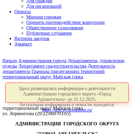
Для граждан
Для организаций
Опросы
Мнения горожан
Оценить противодействие коррупции
Общественное голосование
Публичные слушания
Витрина закупок
Амаркет
Начало
Администрация города
Департаменты, управления,
отделы
Департамент градостроительства
Деятельность
департамента
Границы прилегающих территорий
территориальный округ Майская горка
Здесь размещалась информация о деятельности
Администрации городского округа «Город
Архангельск» до 31.12.2025.
Актуальная информация и новости находятся:
территориальный округ Майская горка
https://arhcity.gosuslugi.ru/
ул. Лермонтова (29:22:060703:65)
АДМИНИСТРАЦИЯ
ГОРОДСКОГО
ОКРУГА
"ГОРОД
АРХАНГЕЛЬСК"