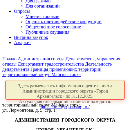
Для граждан
Для организаций
Опросы
Мнения горожан
Оценить противодействие коррупции
Общественное голосование
Публичные слушания
Витрина закупок
Амаркет
Начало
Администрация города
Департаменты, управления,
отделы
Департамент градостроительства
Деятельность
департамента
Границы прилегающих территорий
территориальный округ Майская горка
Здесь размещалась информация о деятельности
Администрации городского округа «Город
Архангельск» до 31.12.2025.
Актуальная информация и новости находятся:
территориальный округ Майская горка
https://arhcity.gosuslugi.ru/
ул. Лермонтова, д. 5, стр. 1
АДМИНИСТРАЦИЯ
ГОРОДСКОГО
ОКРУГА
"ГОРОД
АРХАНГЕЛЬСК"