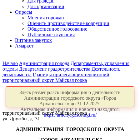
Для граждан
Для организаций
Опросы
Мнения горожан
Оценить противодействие коррупции
Общественное голосование
Публичные слушания
Витрина закупок
Амаркет
Начало
Администрация города
Департаменты, управления,
отделы
Департамент градостроительства
Деятельность
департамента
Границы прилегающих территорий
территориальный округ Майская горка
Здесь размещалась информация о деятельности
Администрации городского округа «Город
Архангельск» до 31.12.2025.
Актуальная информация и новости находятся:
территориальный округ Майская горка
https://arhcity.gosuslugi.ru/
ул. Дружбы, д. 31
АДМИНИСТРАЦИЯ
ГОРОДСКОГО
ОКРУГА
"ГОРОД
АРХАНГЕЛЬСК"