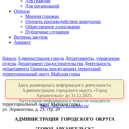
Для граждан
Для организаций
Опросы
Мнения горожан
Оценить противодействие коррупции
Общественное голосование
Публичные слушания
Витрина закупок
Амаркет
Начало
Администрация города
Департаменты, управления,
отделы
Департамент градостроительства
Деятельность
департамента
Границы прилегающих территорий
территориальный округ Майская горка
Здесь размещалась информация о деятельности
Администрации городского округа «Город
Архангельск» до 31.12.2025.
Актуальная информация и новости находятся:
территориальный округ Майская горка
https://arhcity.gosuslugi.ru/
ул. Лермонтова, д. 23, стр. 20
АДМИНИСТРАЦИЯ
ГОРОДСКОГО
ОКРУГА
"ГОРОД
АРХАНГЕЛЬСК"