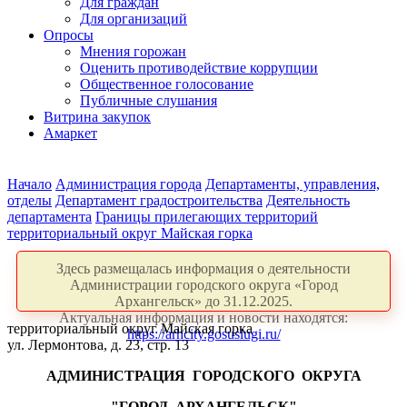
Для граждан
Для организаций
Опросы
Мнения горожан
Оценить противодействие коррупции
Общественное голосование
Публичные слушания
Витрина закупок
Амаркет
Начало
Администрация города
Департаменты, управления,
отделы
Департамент градостроительства
Деятельность
департамента
Границы прилегающих территорий
территориальный округ Майская горка
Здесь размещалась информация о деятельности
Администрации городского округа «Город
Архангельск» до 31.12.2025.
Актуальная информация и новости находятся:
территориальный округ Майская горка
https://arhcity.gosuslugi.ru/
ул. Лермонтова, д. 23, стр. 13
АДМИНИСТРАЦИЯ
ГОРОДСКОГО
ОКРУГА
"ГОРОД
АРХАНГЕЛЬСК"