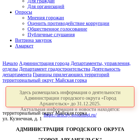
Для граждан
Для организаций
Опросы
Мнения горожан
Оценить противодействие коррупции
Общественное голосование
Публичные слушания
Витрина закупок
Амаркет
Начало
Администрация города
Департаменты, управления,
отделы
Департамент градостроительства
Деятельность
департамента
Границы прилегающих территорий
территориальный округ Майская горка
Здесь размещалась информация о деятельности
Администрации городского округа «Город
Архангельск» до 31.12.2025.
Актуальная информация и новости находятся:
территориальный округ Майская горка
https://arhcity.gosuslugi.ru/
ул. Кузнечная, д. 1
АДМИНИСТРАЦИЯ
ГОРОДСКОГО
ОКРУГА
"ГОРОД
АРХАНГЕЛЬСК"