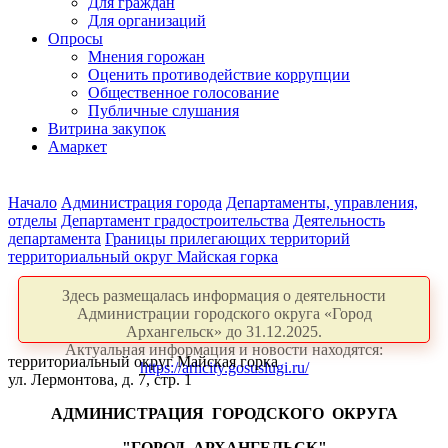
Для граждан
Для организаций
Опросы
Мнения горожан
Оценить противодействие коррупции
Общественное голосование
Публичные слушания
Витрина закупок
Амаркет
Начало
Администрация города
Департаменты, управления,
отделы
Департамент градостроительства
Деятельность
департамента
Границы прилегающих территорий
территориальный округ Майская горка
Здесь размещалась информация о деятельности
Администрации городского округа «Город
Архангельск» до 31.12.2025.
Актуальная информация и новости находятся:
территориальный округ Майская горка
https://arhcity.gosuslugi.ru/
ул. Лермонтова, д. 7, стр. 1
АДМИНИСТРАЦИЯ
ГОРОДСКОГО
ОКРУГА
"ГОРОД
АРХАНГЕЛЬСК"