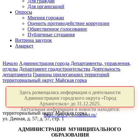
Для граждан
Для организаций
Опросы
Мнения горожан
Оценить противодействие коррупции
Общественное голосование
Публичные слушания
Витрина закупок
Амаркет
Начало
Администрация города
Департаменты, управления,
отделы
Департамент градостроительства
Деятельность
департамента
Границы прилегающих территорий
территориальный округ Майская горка
Здесь размещалась информация о деятельности
Администрации городского округа «Город
Архангельск» до 31.12.2025.
Актуальная информация и новости находятся:
территориальный округ Майская горка
https://arhcity.gosuslugi.ru/
ул. Дачная, д. 57; д. 57, стр. 1
АДМИНИСТРАЦИЯ
МУНИЦИПАЛЬНОГО
ОБРАЗОВАНИЯ