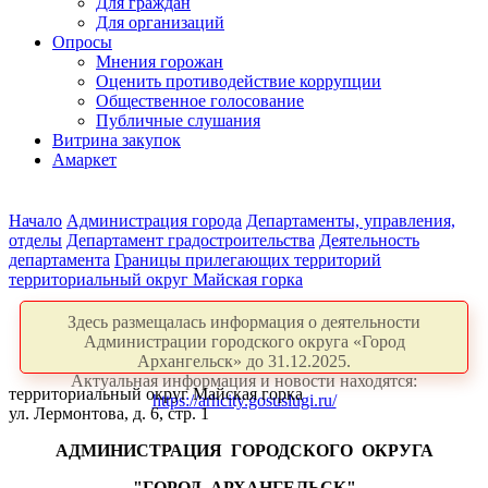
Для граждан
Для организаций
Опросы
Мнения горожан
Оценить противодействие коррупции
Общественное голосование
Публичные слушания
Витрина закупок
Амаркет
Начало
Администрация города
Департаменты, управления,
отделы
Департамент градостроительства
Деятельность
департамента
Границы прилегающих территорий
территориальный округ Майская горка
Здесь размещалась информация о деятельности
Администрации городского округа «Город
Архангельск» до 31.12.2025.
Актуальная информация и новости находятся:
территориальный округ Майская горка
https://arhcity.gosuslugi.ru/
ул. Лермонтова, д. 6, стр. 1
АДМИНИСТРАЦИЯ
ГОРОДСКОГО
ОКРУГА
"ГОРОД
АРХАНГЕЛЬСК"