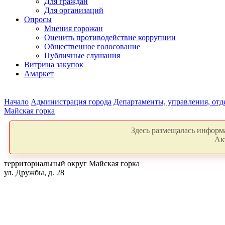
Для граждан
Для организаций
Опросы
Мнения горожан
Оценить противодействие коррупции
Общественное голосование
Публичные слушания
Витрина закупок
Амаркет
Начало
Администрация города
Департаменты, управления, от
Майская горка
Здесь размещалась информа
Ак
территориальный округ Майская горка
ул. Дружбы, д. 28