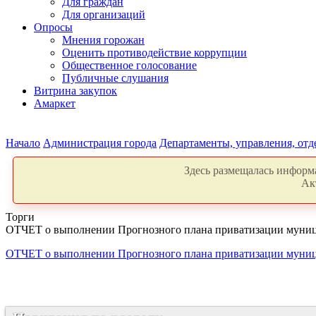
Для граждан
Для организаций
Опросы
Мнения горожан
Оценить противодействие коррупции
Общественное голосование
Публичные слушания
Витрина закупок
Амаркет
Начало
Администрация города
Департаменты, управления, от
Здесь размещалась информа
Ак
Торги
ОТЧЕТ о выполнении Прогнозного плана приватизации муници
ОТЧЕТ о выполнении Прогнозного плана приватизации муници