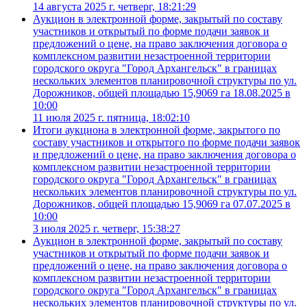
14 августа 2025 г. четверг, 18:21:29
Аукцион в электронной форме, закрытый по составу
участников и открытый по форме подачи заявок и
предложений о цене, на право заключения договора о
комплексном развитии незастроенной территории
городского округа "Город Архангельск" в границах
нескольких элементов планировочной структуры по ул.
Дорожников, общей площадью 15,9069 га 18.08.2025 в
10:00
11 июля 2025 г. пятница, 18:02:10
Итоги аукциона в электронной форме, закрытого по
составу участников и открытого по форме подачи заявок
и предложений о цене, на право заключения договора о
комплексном развитии незастроенной территории
городского округа "Город Архангельск" в границах
нескольких элементов планировочной структуры по ул.
Дорожников, общей площадью 15,9069 га 07.07.2025 в
10:00
3 июля 2025 г. четверг, 15:38:27
Аукцион в электронной форме, закрытый по составу
участников и открытый по форме подачи заявок и
предложений о цене, на право заключения договора о
комплексном развитии незастроенной территории
городского округа "Город Архангельск" в границах
нескольких элементов планировочной структуры по ул.