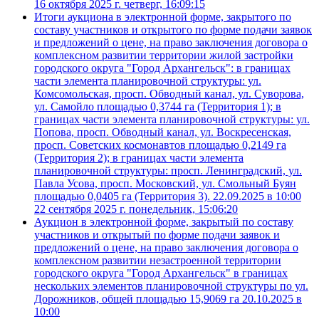
16 октября 2025 г. четверг, 16:09:15
Итоги аукциона в электронной форме, закрытого по
составу участников и открытого по форме подачи заявок
и предложений о цене, на право заключения договора о
комплексном развитии территории жилой застройки
городского округа "Город Архангельск": в границах
части элемента планировочной структуры: ул.
Комсомольская, просп. Обводный канал, ул. Суворова,
ул. Самойло площадью 0,3744 га (Территория 1); в
границах части элемента планировочной структуры: ул.
Попова, просп. Обводный канал, ул. Воскресенская,
просп. Советских космонавтов площадью 0,2149 га
(Территория 2); в границах части элемента
планировочной структуры: просп. Ленинградский, ул.
Павла Усова, просп. Московский, ул. Смольный Буян
площадью 0,0405 га (Территория 3). 22.09.2025 в 10:00
22 сентября 2025 г. понедельник, 15:06:20
Аукцион в электронной форме, закрытый по составу
участников и открытый по форме подачи заявок и
предложений о цене, на право заключения договора о
комплексном развитии незастроенной территории
городского округа "Город Архангельск" в границах
нескольких элементов планировочной структуры по ул.
Дорожников, общей площадью 15,9069 га 20.10.2025 в
10:00