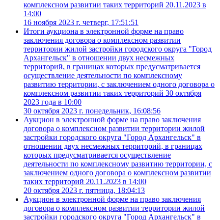
комплексном развитии таких территорий 20.11.2023 в
14:00
16 ноября 2023 г. четверг, 17:51:51
Итоги аукциона в электронной форме на право
заключения договора о комплексном развитии
территории жилой застройки городского округа "Город
Архангельск" в отношении двух несмежных
территорий, в границах которых предусматривается
осуществление деятельности по комплексному
развитию территории, с заключением одного договора о
комплексном развитии таких территорий 30 октября
2023 года в 10:00
30 октября 2023 г. понедельник, 16:08:56
Аукцион в электронной форме на право заключения
договора о комплексном развитии территории жилой
застройки городского округа "Город Архангельск" в
отношении двух несмежных территорий, в границах
которых предусматривается осуществление
деятельности по комплексному развитию территории, с
заключением одного договора о комплексном развитии
таких территорий 20.11.2023 в 14:00
20 октября 2023 г. пятница, 18:04:13
Аукцион в электронной форме на право заключения
договора о комплексном развитии территории жилой
застройки городского округа "Город Архангельск" в