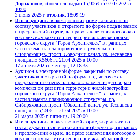
Дорожников, общей площадью 15,9069 га 07.07.2025 в
10:00
3 июня 2025 г. вторник, 18:09:19
Итоги аукциона в электронной форме, закрытого по
составу участников и открытого по форме подачи заявок
и предложений о цене, на право заключения договора о
комплексном развитии территории жилой застройки
городского округа "Город Архангельск" в границах
части элемента планировочной структуры: пр.
Сибиряковцев, просп. Обводный канал, ул. Теснанова
площадью 5,5606 га 21.04.2025 в 10:00
17 апреля 2025 г. четверг, 12:18:38
Аукцион в электронной форме, закрытый по составу
участников и открытый по форме подачи заявок и
предложений о цене, на право заключения договора о
комплексном развитии территории жилой застройки
городского округа "Город Архангельск" в границах
части элемента планировочной структуры: пр.
Сибиряковцев, просп. Обводный канал, ул. Теснанова
площадью 5,5606 га 21.04.2025 в 10:00
21 марта 2025 г. пятница, 19:20:00
Итоги аукциона в электронной форме, закрыттого по
составу участников и открытого по форме подачи заявок
и предложений о цене, на право заключения договора о
комплексном развитии территории жилой застройки