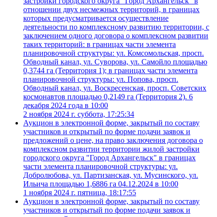
застройки городского округа "Город Архангельск" в
отношении двух несмежных территорий, в границах
которых предусматривается осуществление
деятельности по комплексному развитию территории, с
заключением одного договора о комплексном развитии
таких территорий: в границах части элемента
планировочной структуры: ул. Комсомольская, просп.
Обводный канал, ул. Суворова, ул. Самойло площадью
0,3744 га (Территория 1); в границах части элемента
планировочной структуры: ул. Попова, просп.
Обводный канал, ул. Воскресенская, просп. Советских
космонавтов площадью 0,2149 га (Территория 2). 6
декабря 2024 года в 10:00
2 ноября 2024 г. суббота, 17:25:34
Аукцион в электронной форме, закрытый по составу
участников и открытый по форме подачи заявок и
предложений о цене, на право заключения договора о
комплексном развитии территории жилой застройки
городского округа "Город Архангельск" в границах
части элемента планировочной структуры: ул.
Добролюбова, ул. Партизанская, ул. Мусинского, ул.
Ильича площадью 1,6886 га 04.12.2024 в 10:00
1 ноября 2024 г. пятница, 18:17:55
Аукцион в электронной форме, закрытый по составу
участников и открытый по форме подачи заявок и