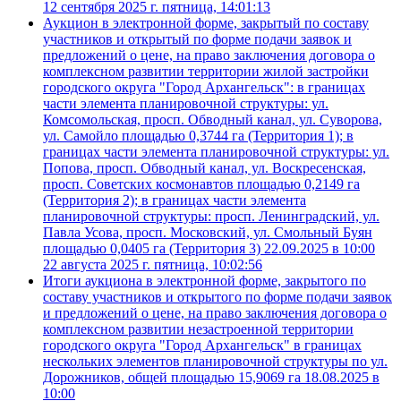
12 сентября 2025 г. пятница, 14:01:13
Аукцион в электронной форме, закрытый по составу
участников и открытый по форме подачи заявок и
предложений о цене, на право заключения договора о
комплексном развитии территории жилой застройки
городского округа "Город Архангельск": в границах
части элемента планировочной структуры: ул.
Комсомольская, просп. Обводный канал, ул. Суворова,
ул. Самойло площадью 0,3744 га (Территория 1); в
границах части элемента планировочной структуры: ул.
Попова, просп. Обводный канал, ул. Воскресенская,
просп. Советских космонавтов площадью 0,2149 га
(Территория 2); в границах части элемента
планировочной структуры: просп. Ленинградский, ул.
Павла Усова, просп. Московский, ул. Смольный Буян
площадью 0,0405 га (Территория 3) 22.09.2025 в 10:00
22 августа 2025 г. пятница, 10:02:56
Итоги аукциона в электронной форме, закрытого по
составу участников и открытого по форме подачи заявок
и предложений о цене, на право заключения договора о
комплексном развитии незастроенной территории
городского округа "Город Архангельск" в границах
нескольких элементов планировочной структуры по ул.
Дорожников, общей площадью 15,9069 га 18.08.2025 в
10:00