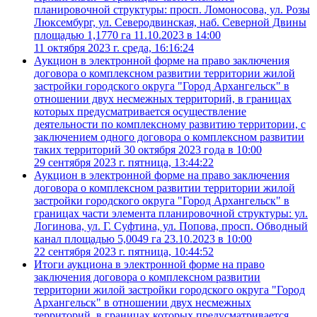
планировочной структуры: просп. Ломоносова, ул. Розы
Люксембург, ул. Северодвинская, наб. Северной Двины
площадью 1,1770 га 11.10.2023 в 14:00
11 октября 2023 г. среда, 16:16:24
Аукцион в электронной форме на право заключения
договора о комплексном развитии территории жилой
застройки городского округа "Город Архангельск" в
отношении двух несмежных территорий, в границах
которых предусматривается осуществление
деятельности по комплексному развитию территории, с
заключением одного договора о комплексном развитии
таких территорий 30 октября 2023 года в 10:00
29 сентября 2023 г. пятница, 13:44:22
Аукцион в электронной форме на право заключения
договора о комплексном развитии территории жилой
застройки городского округа "Город Архангельск" в
границах части элемента планировочной структуры: ул.
Логинова, ул. Г. Суфтина, ул. Попова, просп. Обводный
канал площадью 5,0049 га 23.10.2023 в 10:00
22 сентября 2023 г. пятница, 10:44:52
Итоги аукциона в электронной форме на право
заключения договора о комплексном развитии
территории жилой застройки городского округа "Город
Архангельск" в отношении двух несмежных
территорий, в границах которых предусматривается