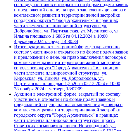
составу участников и открытого по форме подачи заявок
и предложений о цене, на право заключения договора о
комплексном развитии территории жилой застройки
городского округа "Город Архангельск" в границах
части элемента планировочной структуры: ул.
Добролюбова, ул. Партизанская, ул. Мусинского, ул.
Ильича площадью 1,6886 га 04.12.2024 в 10:00
4 декабря 2024 г. среда, 14:30:34
Итоги аукциона в электронной форме, закрытого по
составу участников и открытого по форме подачи заявок
и предложений о цене, на право заключения договора о
комплексном развитии территории жилой застройки
городского округа "Город Архангельск" в границах
части элемента планировочной структуры: ул.
Кировская, ул. Ильича, ул. Добролюбова, ул.
Партизанская площадью 1,2526 га 02.12.2024 в 10:00
28 ноября 2024 г. четверг, 18:07:09
Аукцион в электронной форме, закрытый по составу
участников и открытый по форме подачи заявок и
предложений о цене, на право заключения договора о
комплексном развитии территории жилой застройки
городского округа "Город Архангельск" в границах
части элемента планировочной структуры: просп.
Советских космонавтов, просп. Новгородский, ул.
Карла Либкнехта, ул. Поморская площадью 0,5047 га