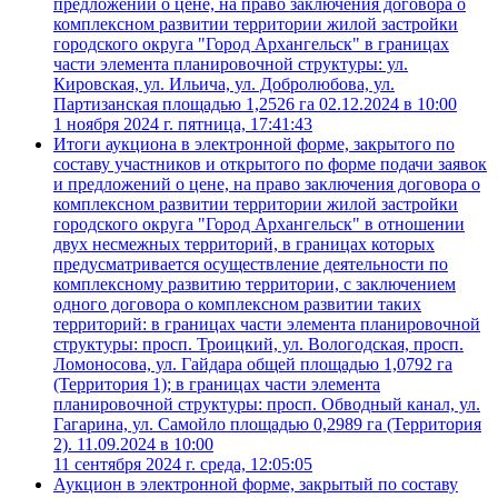
предложений о цене, на право заключения договора о
комплексном развитии территории жилой застройки
городского округа "Город Архангельск" в границах
части элемента планировочной структуры: ул.
Кировская, ул. Ильича, ул. Добролюбова, ул.
Партизанская площадью 1,2526 га 02.12.2024 в 10:00
1 ноября 2024 г. пятница, 17:41:43
Итоги аукциона в электронной форме, закрытого по
составу участников и открытого по форме подачи заявок
и предложений о цене, на право заключения договора о
комплексном развитии территории жилой застройки
городского округа "Город Архангельск" в отношении
двух несмежных территорий, в границах которых
предусматривается осуществление деятельности по
комплексному развитию территории, с заключением
одного договора о комплексном развитии таких
территорий: в границах части элемента планировочной
структуры: просп. Троицкий, ул. Вологодская, просп.
Ломоносова, ул. Гайдара общей площадью 1,0792 га
(Территория 1); в границах части элемента
планировочной структуры: просп. Обводный канал, ул.
Гагарина, ул. Самойло площадью 0,2989 га (Территория
2). 11.09.2024 в 10:00
11 сентября 2024 г. среда, 12:05:05
Аукцион в электронной форме, закрытый по составу