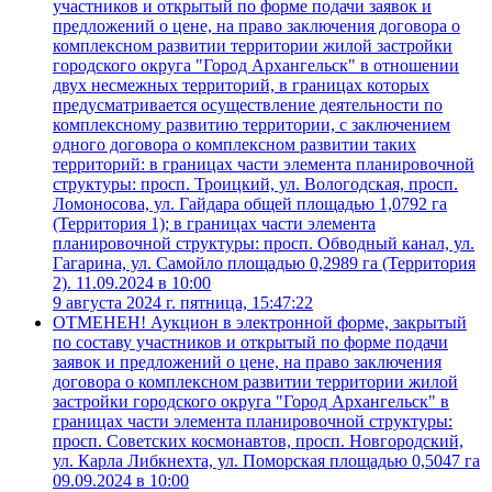
участников и открытый по форме подачи заявок и
предложений о цене, на право заключения договора о
комплексном развитии территории жилой застройки
городского округа "Город Архангельск" в отношении
двух несмежных территорий, в границах которых
предусматривается осуществление деятельности по
комплексному развитию территории, с заключением
одного договора о комплексном развитии таких
территорий: в границах части элемента планировочной
структуры: просп. Троицкий, ул. Вологодская, просп.
Ломоносова, ул. Гайдара общей площадью 1,0792 га
(Территория 1); в границах части элемента
планировочной структуры: просп. Обводный канал, ул.
Гагарина, ул. Самойло площадью 0,2989 га (Территория
2). 11.09.2024 в 10:00
9 августа 2024 г. пятница, 15:47:22
ОТМЕНЕН! Аукцион в электронной форме, закрытый
по составу участников и открытый по форме подачи
заявок и предложений о цене, на право заключения
договора о комплексном развитии территории жилой
застройки городского округа "Город Архангельск" в
границах части элемента планировочной структуры:
просп. Советских космонавтов, просп. Новгородский,
ул. Карла Либкнехта, ул. Поморская площадью 0,5047 га
09.09.2024 в 10:00