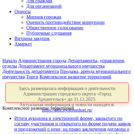
Для граждан
Для организаций
Опросы
Мнения горожан
Оценить противодействие коррупции
Общественное голосование
Публичные слушания
Витрина закупок
Амаркет
Начало
Администрация города
Департаменты, управления,
отделы
Департамент муниципального имущества
Деятельность департамента
Продажа, аренда муниципального
имущества
Торги
Комплексное развитие территорий
Здесь размещалась информация о деятельности
Администрации городского округа «Город
Архангельск» до 31.12.2025.
Актуальная информация и новости находятся:
Комплексное развитие территорий
https://arhcity.gosuslugi.ru/
Итоги аукциона в электронной форме, закрытого по
составу участников и открытого по форме подачи заявок
и предложений о цене, на право заключения договора о