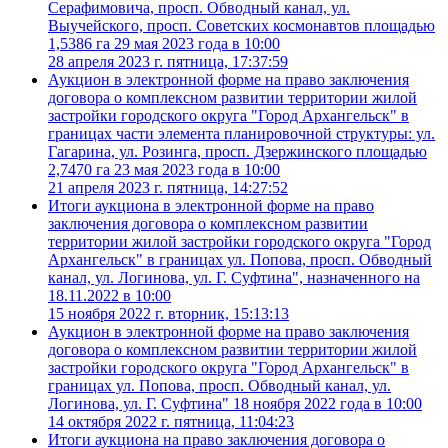
Серафимовича, просп. Обводный канал, ул.
Выучейского, просп. Советских космонавтов площадью
1,5386 га 29 мая 2023 года в 10:00
28 апреля 2023 г. пятница, 17:37:59
Аукцион в электронной форме на право заключения
договора о комплексном развитии территории жилой
застройки городского округа "Город Архангельск" в
границах части элемента планировочной структуры: ул.
Гагарина, ул. Розинга, просп. Дзержинского площадью
2,7470 га 23 мая 2023 года в 10:00
21 апреля 2023 г. пятница, 14:27:52
Итоги аукциона в электронной форме на право
заключения договора о комплексном развитии
территории жилой застройки городского округа "Город
Архангельск" в границах ул. Попова, просп. Обводный
канал, ул. Логинова, ул. Г. Суфтина", назначенного на
18.11.2022 в 10:00
15 ноября 2022 г. вторник, 15:13:13
Аукцион в электронной форме на право заключения
договора о комплексном развитии территории жилой
застройки городского округа "Город Архангельск" в
границах ул. Попова, просп. Обводный канал, ул.
Логинова, ул. Г. Суфтина" 18 ноября 2022 года в 10:00
14 октября 2022 г. пятница, 11:04:23
Итоги аукциона на право заключения договора о