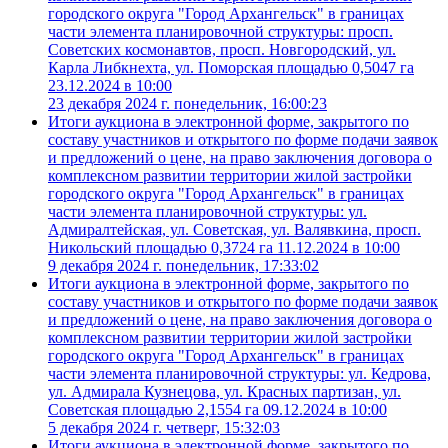
городского округа "Город Архангельск" в границах
части элемента планировочной структуры: просп.
Советских космонавтов, просп. Новгородский, ул.
Карла Либкнехта, ул. Поморская площадью 0,5047 га
23.12.2024 в 10:00
23 декабря 2024 г. понедельник, 16:00:23
Итоги аукциона в электронной форме, закрытого по
составу участников и открытого по форме подачи заявок
и предложений о цене, на право заключения договора о
комплексном развитии территории жилой застройки
городского округа "Город Архангельск" в границах
части элемента планировочной структуры: ул.
Адмиралтейская, ул. Советская, ул. Валявкина, просп.
Никольский площадью 0,3724 га 11.12.2024 в 10:00
9 декабря 2024 г. понедельник, 17:33:02
Итоги аукциона в электронной форме, закрытого по
составу участников и открытого по форме подачи заявок
и предложений о цене, на право заключения договора о
комплексном развитии территории жилой застройки
городского округа "Город Архангельск" в границах
части элемента планировочной структуры: ул. Кедрова,
ул. Адмирала Кузнецова, ул. Красных партизан, ул.
Советская площадью 2,1554 га 09.12.2024 в 10:00
5 декабря 2024 г. четверг, 15:32:03
Итоги аукциона в электронной форме, закрытого по