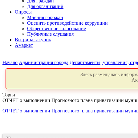
Для граждан
Для организаций
Опросы
Мнения горожан
Оценить противодействие коррупции
Общественное голосование
Публичные слушания
Витрина закупок
Амаркет
Начало
Администрация города
Департаменты, управления, от
Здесь размещалась информа
Ак
Торги
ОТЧЕТ о выполнении Прогнозного плана приватизации муници
ОТЧЕТ о выполнении Прогнозного плана приватизации муници