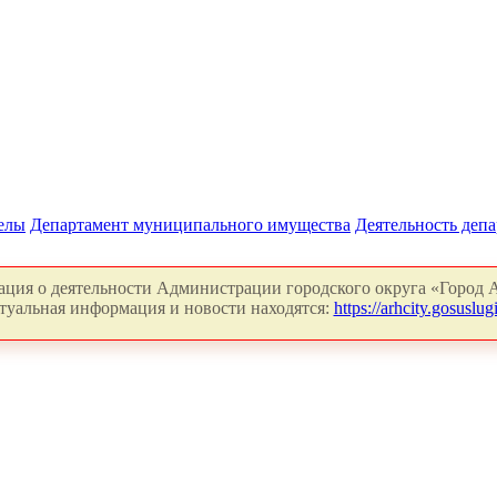
делы
Департамент муниципального имущества
Деятельность деп
ция о деятельности Администрации городского округа «Город А
туальная информация и новости находятся:
https://arhcity.gosuslugi