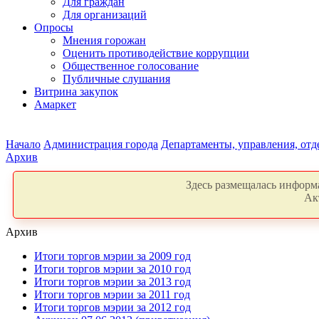
Для граждан
Для организаций
Опросы
Мнения горожан
Оценить противодействие коррупции
Общественное голосование
Публичные слушания
Витрина закупок
Амаркет
Начало
Администрация города
Департаменты, управления, от
Архив
Здесь размещалась информа
Ак
Архив
Итоги торгов мэрии за 2009 год
Итоги торгов мэрии за 2010 год
Итоги торгов мэрии за 2013 год
Итоги торгов мэрии за 2011 год
Итоги торгов мэрии за 2012 год