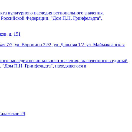
кта культурного наследия регионального значения,
в Российской Федерации, "Дом П.Н. Гринфельдта",
ов, д. 151
я 7/7, ул. Воронина 22/2, ул. Дальняя 1/2, ул. Маймаксанская
рного наследия регионального значения, включенного в единый
, "Дом П.Н. Гринфельдта", находящегося в
Талажское 29