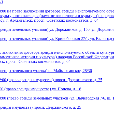
/1
:00 на право заключения договора аренды неиспользуемого объе
культурного наследия (памятников истории и культуры) народо
у: г. Архангельск, просп. Советских космонавтов, д. 64
ренды земельных участков) ул. Дорожников, д. 150, ул. Дорожник
енды земельных участков) ул. Кривоборская 27/1, ул. Вычегодска
во заключения договора аренды неиспользуемого объекта культу
(памятников истории и культуры) народов Российской Федерации
ск, просп. Советских космонавтов, д. 64
аренды земельного участка) ш. Маймаксанское, 28/36
:00 (право аренды имущества) просп. Дзержинского, д. 25
0 (право аренды имущества) ул. Попова, д. 18
:00 (право аренды земельных участков) ул. Вычегодская 7/6, ш. 
аренды имущества) просп. Дзержинского, д. 25