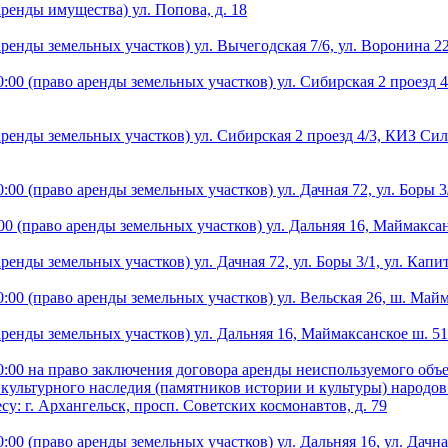
ренды имущества) ул. Попова, д. 18
о аренды земельных участков) ул. Вычегодская 7/6, ул. Ворон
00 (право аренды земельных участков) ул. Сибирская 2 проезд 4
ренды земельных участков) ул. Сибирская 2 проезд 4/3, КИЗ Силик
00 (право аренды земельных участков) ул. Дачная 72, ул. Боры 3
00 (право аренды земельных участков) ул. Дальняя 16, Маймаксан
ренды земельных участков) ул. Дачная 72, ул. Боры 3/1, ул. Кап
:00 (право аренды земельных участков) ул. Вельская 26, ш. Майм
аренды земельных участков) ул. Дальняя 16, Маймаксанское ш. 51
:00 на право заключения договора аренды неиспользуемого объе
культурного наследия (памятников истории и культуры) народо
у: г. Архангельск, просп. Советских космонавтов, д. 79
00 (право аренды земельных участков) ул. Дальняя 16, ул. Дачная