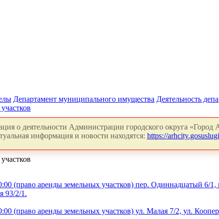
делы
Департамент муниципального имущества
Деятельность деп
 участков
ция о деятельности Администрации городского округа «Город А
туальная информация и новости находятся:
https://arhcity.gosuslugi
 участков
:00 (право аренды земельных участков) пер. Одиннадцатый 6/1, 
 93/2/1.
00 (право аренды земельных участков) ул. Малая 7/2, ул. Коопер