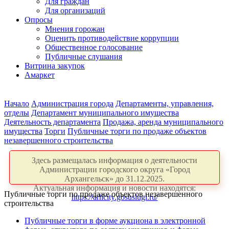
Для граждан
Для организаций
Опросы
Мнения горожан
Оценить противодействие коррупции
Общественное голосование
Публичные слушания
Витрина закупок
Амаркет
Начало
Администрация города
Департаменты, управления,
отделы
Департамент муниципального имущества
Деятельность департамента
Продажа, аренда муниципального
имущества
Торги
Публичные торги по продаже объектов
незавершенного строительства
Здесь размещалась информация о деятельности
Администрации городского округа «Город
Архангельск» до 31.12.2025.
Актуальная информация и новости находятся:
Публичные торги по продаже объектов незавершенного
https://arhcity.gosuslugi.ru/
строительства
Публичные торги в форме аукциона в электронной