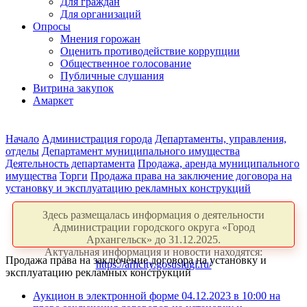
Для граждан
Для организаций
Опросы
Мнения горожан
Оценить противодействие коррупции
Общественное голосование
Публичные слушания
Витрина закупок
Амаркет
Начало
Администрация города
Департаменты, управления,
отделы
Департамент муниципального имущества
Деятельность департамента
Продажа, аренда муниципального
имущества
Торги
Продажа права на заключение договора на
установку и эксплуатацию рекламных конструкций
Здесь размещалась информация о деятельности
Администрации городского округа «Город
Архангельск» до 31.12.2025.
Актуальная информация и новости находятся:
Продажа права на заключение договора на установку и
https://arhcity.gosuslugi.ru/
эксплуатацию рекламных конструкций
Аукцион в электронной форме 04.12.2023 в 10:00 на